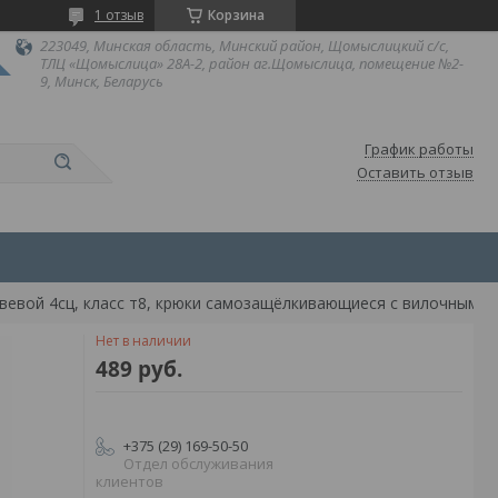
1 отзыв
Корзина
223049, Минская область, Минский район, Щомыслицкий с/с,
ТЛЦ «Щомыслица» 28А-2, район аг.Щомыслица, помещение №2-
9, Минск, Беларусь
График работы
Оставить отзыв
Нет в наличии
489
руб.
+375 (29) 169-50-50
Отдел обслуживания
клиентов