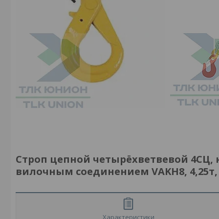
Строп цепной четырёхветвевой 4СЦ,
вилочным соединением VAKH8, 4,25т,
Характеристики