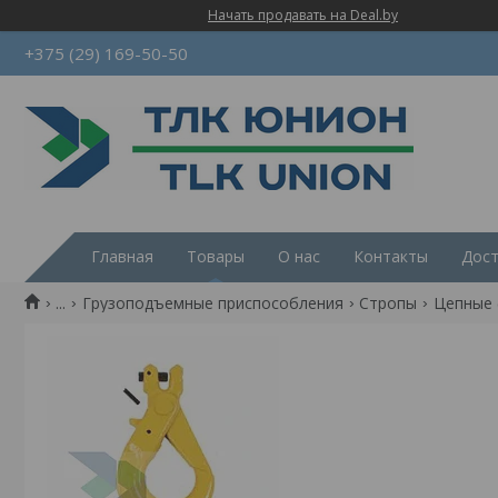
Начать продавать на Deal.by
+375 (29) 169-50-50
Главная
Товары
О нас
Контакты
Дост
...
Грузоподъемные приспособления
Стропы
Цепные 