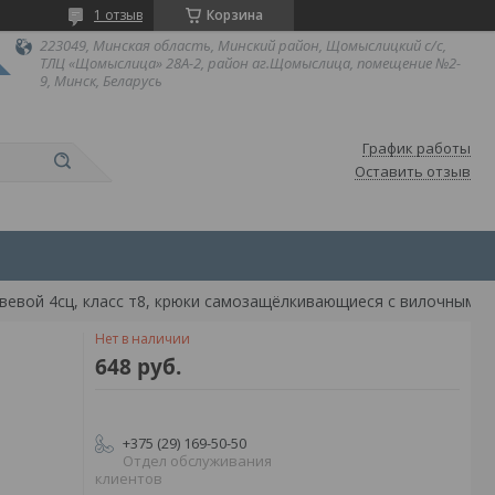
1 отзыв
Корзина
223049, Минская область, Минский район, Щомыслицкий с/с,
ТЛЦ «Щомыслица» 28А-2, район аг.Щомыслица, помещение №2-
9, Минск, Беларусь
График работы
Оставить отзыв
Нет в наличии
648
руб.
+375 (29) 169-50-50
Отдел обслуживания
клиентов