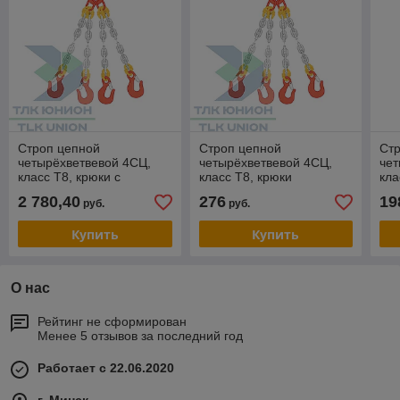
Строп цепной
Строп цепной
Ст
четырёхветвевой 4СЦ,
четырёхветвевой 4СЦ,
чет
класс Т8, крюки с
класс Т8, крюки
кла
широким зевом VAL13,
самозащёлкивающиеся с
пр
2 780,40
276
19
руб.
руб.
крюки-укоротители
вилочным соединением
ви
LYK13, 11,2т, 12м,
VAKH7, 3,15т, 1м,
SAL
Купить
Купить
О нас
Рейтинг не сформирован
Менее 5 отзывов за последний год
Работает с 22.06.2020