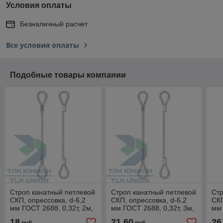
Условия оплаты
Безналичный расчет
Все условия оплаты
Подобные товары компании
Строп канатный петлевой
Строп канатный петлевой
Стр
СКП, опрессовка, d-6,2
СКП, опрессовка, d-6,2
СКП
мм ГОСТ 2688, 0,32т, 2м,
мм ГОСТ 2688, 0,32т, 3м,
мм 
РОМЕК
РОМЕК
РО
18
21,60
26