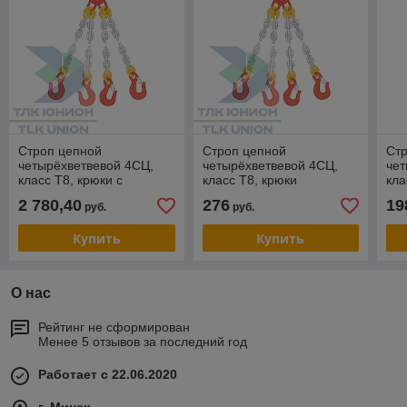
Строп цепной
Строп цепной
Ст
четырёхветвевой 4СЦ,
четырёхветвевой 4СЦ,
чет
класс Т8, крюки с
класс Т8, крюки
кла
широким зевом VAL13,
самозащёлкивающиеся с
пр
2 780,40
276
19
руб.
руб.
крюки-укоротители
вилочным соединением
ви
LYK13, 11,2т, 12м,
VAKH7, 3,15т, 1м,
SAL
Купить
Купить
О нас
Рейтинг не сформирован
Менее 5 отзывов за последний год
Работает с 22.06.2020