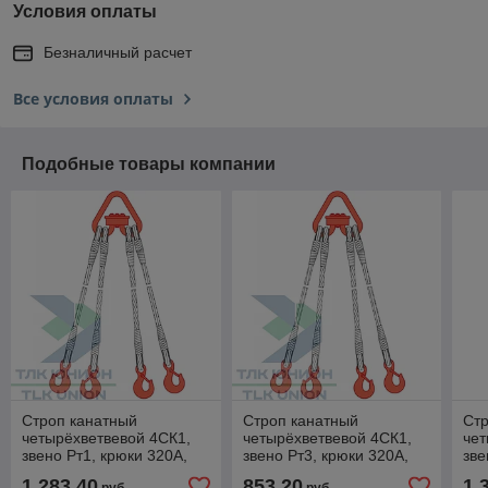
Условия оплаты
Безналичный расчет
Все условия оплаты
Подобные товары компании
Строп канатный
Строп канатный
Стр
четырёхветвевой 4СК1,
четырёхветвевой 4СК1,
чет
звено Рт1, крюки 320А,
звено Рт3, крюки 320А,
зве
опрессовка, 6,3т, 16м,
опрессовка, 6,3т, 9м,
опр
1 283,40
853,20
1 