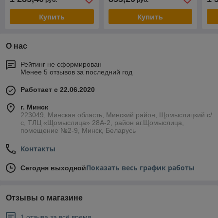
руб.
руб.
РОМЕК
РОМЕК
РО
Купить
Купить
О нас
Рейтинг не сформирован
Менее 5 отзывов за последний год
Работает с 22.06.2020
г. Минск
223049, Минская область, Минский район, Щомыслицкий с/
с, ТЛЦ «Щомыслица» 28А-2, район аг.Щомыслица,
помещение №2-9, Минск, Беларусь
Контакты
Показать весь график работы
Сегодня выходной
Отзывы о магазине
1 отзыва за всё время