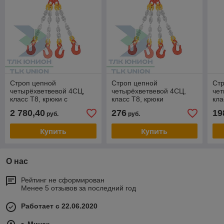
Строп цепной
Строп цепной
Ст
четырёхветвевой 4СЦ,
четырёхветвевой 4СЦ,
чет
класс Т8, крюки с
класс Т8, крюки
кла
широким зевом VAL13,
самозащёлкивающиеся с
пр
2 780,40
276
19
руб.
руб.
крюки-укоротители
вилочным соединением
ви
LYK13, 11,2т, 12м,
VAKH7, 3,15т, 1м,
SAL
Купить
Купить
О нас
Рейтинг не сформирован
Менее 5 отзывов за последний год
Работает с 22.06.2020