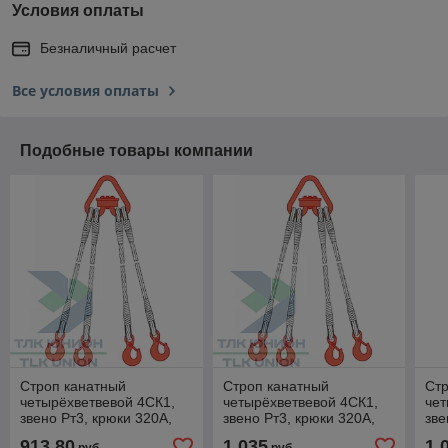
Условия оплаты
Безналичный расчет
Все условия оплаты
Подобные товары компании
Строп канатный
Строп канатный
Стр
четырёхветвевой 4СК1,
четырёхветвевой 4СК1,
чет
звено Рт3, крюки 320А,
звено Рт3, крюки 320А,
зве
опрессовка, 6,3т, 10м,
опрессовка, 6,3т, 12м,
опр
913,80
1 035
1 