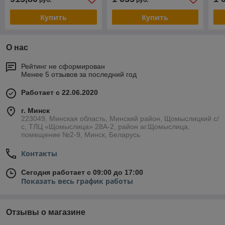
руб.
руб.
РОМЕК
РОМЕК
РО
Купить
Купить
О нас
Рейтинг не сформирован
Менее 5 отзывов за последний год
Работает с 22.06.2020
г. Минск
223049, Минская область, Минский район, Щомыслицкий с/
с, ТЛЦ «Щомыслица» 28А-2, район аг.Щомыслица,
помещение №2-9, Минск, Беларусь
Контакты
Сегодня работает с 09:00 до 17:00
Показать весь график работы
Отзывы о магазине