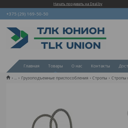
Начать продавать на Deal.by
+375 (29) 169-50-50
Главная
Товары
О нас
Контакты
Дост
...
Грузоподъемные приспособления
Стропы
Стропы 