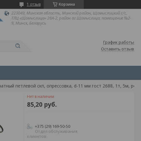
1 отзыв
Корзина
223049, Минская область, Минский район, Щомыслицкий с/с,
ТЛЦ «Щомыслица» 28А-2, район аг.Щомыслица, помещение №2-
9, Минск, Беларусь
График работы
Оставить отзыв
Строп канатный петлевой скп, опрессовка, d-11 мм гост 2688, 1т, 5м, ромек
Нет в наличии
85,20
руб.
+375 (29) 169-50-50
Отдел обслуживания
клиентов