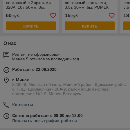
ленточный с 2 крюками
ленточный с петлями,
лен
320А, 10т, 50мм, 8м,
3,5т, 30мм, 6м, РОМЕК
3,5
РОМЕК 050.2.8.КК
030.1.6.00
030
60
15
18
руб.
руб.
Купить
Купить
О нас
Рейтинг не сформирован
Менее 5 отзывов за последний год
Работает с 22.06.2020
г. Минск
223049, Минская область, Минский район, Щомыслицкий с/
с, ТЛЦ «Щомыслица» 28А-2, район аг.Щомыслица,
помещение №2-9, Минск, Беларусь
Контакты
Сегодня работает с 09:00 до 18:00
Показать весь график работы