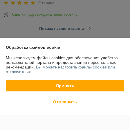
Отлично
Сделка подтверждена через корзину
Показать все отзывы
Обработка файлов cookie
О нас
Мы используем файлы cookies для обеспечения удобства
Контакты
пользователей портала и предоставления персональных
рекомендаций.
Вы можете настроить файлы cookies или
отключить их.
Доставка и оплата
Принять
График работы
Отклонить
Полная версия сайта
Политика обработки cookies
Сайт создан на платформе Deal.by