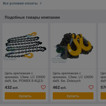
Все условия оплаты
Подобные товары компании
Цепь крепежная с
Цепь крепежная с
Цеп
крюками, 13мм, LC 10000
крюками, 13мм, LC 10000
крю
daN, 6м, РОМЕК 8-КЦ13-
daN, 6м, Dolezych
daN
10,0.6000
DDCC061000
DD
432
462
57
руб.
руб.
Купить
Купить