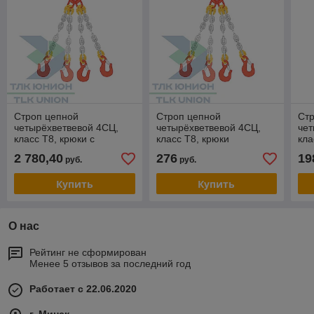
Строп цепной
Строп цепной
Ст
четырёхветвевой 4СЦ,
четырёхветвевой 4СЦ,
чет
класс Т8, крюки с
класс Т8, крюки
кла
широким зевом VAL13,
самозащёлкивающиеся с
пр
2 780,40
276
19
руб.
руб.
крюки-укоротители
вилочным соединением
ви
LYK13, 11,2т, 12м,
VAKH7, 3,15т, 1м,
SAL
Купить
Купить
О нас
Рейтинг не сформирован
Менее 5 отзывов за последний год
Работает с 22.06.2020