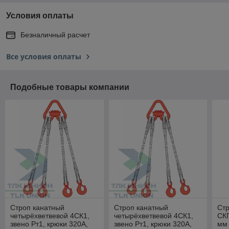
Условия оплаты
Безналичный расчет
Все условия оплаты
Подобные товары компании
Строп канатный
Строп канатный
Стр
четырёхветвевой 4СК1,
четырёхветвевой 4СК1,
СКП
звено Рт1, крюки 320А,
звено Рт1, крюки 320А,
мм 