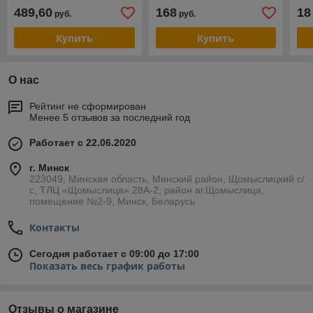
опрессовка, 6,3т, 3м,
опрессовка, 1т, 1,5м,
РО
489,60
168
18
руб.
руб.
РОМЕК
РОМЕК
Купить
Купить
О нас
Рейтинг не сформирован
Менее 5 отзывов за последний год
Работает с 22.06.2020
г. Минск
223049, Минская область, Минский район, Щомыслицкий с/
с, ТЛЦ «Щомыслица» 28А-2, район аг.Щомыслица,
помещение №2-9, Минск, Беларусь
Контакты
Сегодня работает с 09:00 до 17:00
Показать весь график работы
Отзывы о магазине