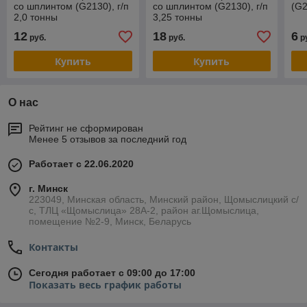
со шплинтом (G2130), г/п
со шплинтом (G2130), г/п
(G2
2,0 тонны
3,25 тонны
12
18
6
руб.
руб.
р
Купить
Купить
О нас
Рейтинг не сформирован
Менее 5 отзывов за последний год
Работает с 22.06.2020
г. Минск
223049, Минская область, Минский район, Щомыслицкий с/
с, ТЛЦ «Щомыслица» 28А-2, район аг.Щомыслица,
помещение №2-9, Минск, Беларусь
Контакты
Сегодня работает с 09:00 до 17:00
Показать весь график работы