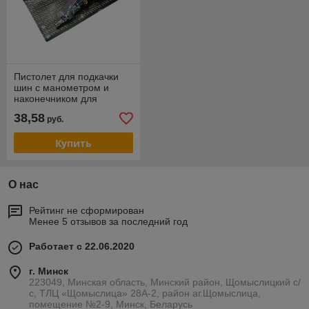
Пистолет для подкачки
шин с манометром и
наконечником для
грузовых колес,
38,58
руб.
RockForce RF-STG-04
Купить
О нас
Рейтинг не сформирован
Менее 5 отзывов за последний год
Работает с 22.06.2020
г. Минск
223049, Минская область, Минский район, Щомыслицкий с/
с, ТЛЦ «Щомыслица» 28А-2, район аг.Щомыслица,
помещение №2-9, Минск, Беларусь