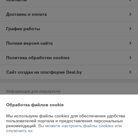
Доставка и оплата
График работы
Полная версия сайта
Политика обработки cookies
Сайт создан на платформе Deal.by
Информация для покупателя
Юридическое лицо:
ООО «ТЛК ЮНИОН»
Обработка файлов cookie
223049, Минская область, Минский район, Щомыслицкий с/с, ТЛЦ
«Щомыслица» 28А-2, помещение №2-9
Мы используем файлы cookies для обеспечения удобства
Регистрационный номер ЕГР: 193280319
пользователей портала и предоставления персональных
рекомендаций.
Вы можете настроить файлы cookies или
УНП: 193280319
отключить их.