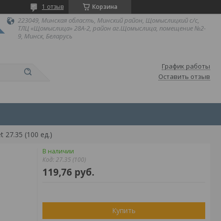
1 отзыв
Корзина
223049, Минская область, Минский район, Щомыслицкий с/с,
ТЛЦ «Щомыслица» 28А-2, район аг.Щомыслица, помещение №2-
9, Минск, Беларусь
График работы
Оставить отзыв
27.35 (100 ед.)
В наличии
Код:
27.35 (100)
119,76
руб.
Купить