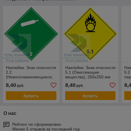
Наклейка: Знак опасности
Наклейка: Знак опасности
Нак
2.2
5.1 (Окисляющие
5.2
(Невоспламеняющиеся,
вещества), 250х250 мм
пер
нетоксичные газы)
(бе
8,40
8,40
8,
руб.
руб.
250х250 мм (белые
надпись и изображение)
Купить
Купить
О нас
Рейтинг не сформирован
Менее 5 отзывов за последний год