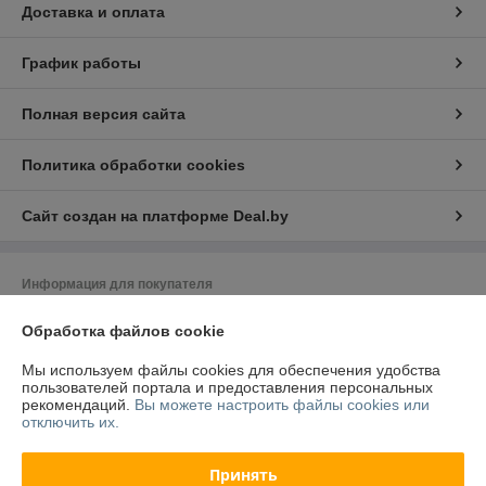
Доставка и оплата
График работы
Полная версия сайта
Политика обработки cookies
Сайт создан на платформе Deal.by
Информация для покупателя
Юридическое лицо:
ООО «ТЛК ЮНИОН»
Обработка файлов cookie
223049, Минская область, Минский район, Щомыслицкий с/с, ТЛЦ
«Щомыслица» 28А-2, помещение №2-9
Мы используем файлы cookies для обеспечения удобства
Регистрационный номер ЕГР: 193280319
пользователей портала и предоставления персональных
рекомендаций.
Вы можете настроить файлы cookies или
УНП: 193280319
отключить их.
Регистрационный орган: Минский горисполком
Принять