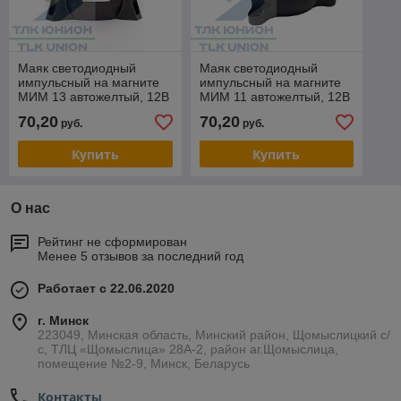
Маяк светодиодный
Маяк светодиодный
импульсный на магните
импульсный на магните
МИМ 13 автожелтый, 12В
МИМ 11 автожелтый, 12В
- 24В, Сакура MIM13001
- 24В, Сакура MIM11001
70,20
70,20
руб.
руб.
Купить
Купить
О нас
Рейтинг не сформирован
Менее 5 отзывов за последний год
Работает с 22.06.2020
г. Минск
223049, Минская область, Минский район, Щомыслицкий с/
с, ТЛЦ «Щомыслица» 28А-2, район аг.Щомыслица,
помещение №2-9, Минск, Беларусь
Контакты