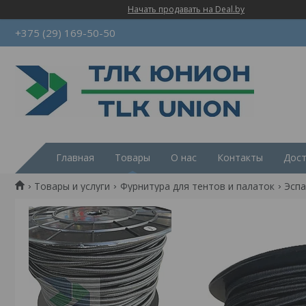
Начать продавать на Deal.by
+375 (29) 169-50-50
Главная
Товары
О нас
Контакты
Дост
Товары и услуги
Фурнитура для тентов и палаток
Эспа