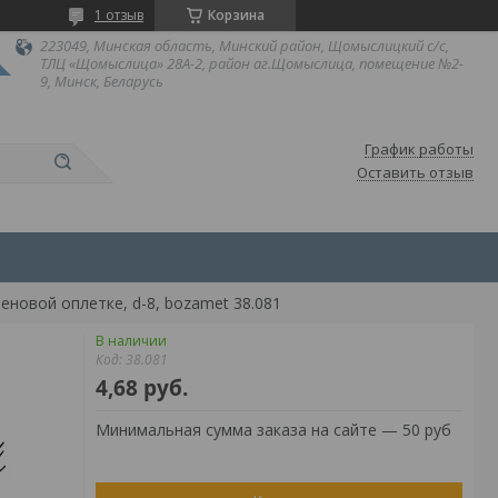
1 отзыв
Корзина
223049, Минская область, Минский район, Щомыслицкий с/с,
ТЛЦ «Щомыслица» 28А-2, район аг.Щомыслица, помещение №2-
9, Минск, Беларусь
График работы
Оставить отзыв
еновой оплетке, d-8, bozamet 38.081
В наличии
Код:
38.081
4,68
руб.
Минимальная сумма заказа на сайте — 50 руб