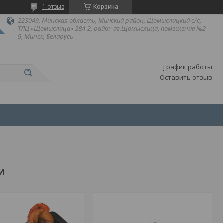
1 отзыв
Корзина
223049, Минская область, Минский район, Щомыслицкий с/с,
ТЛЦ «Щомыслица» 28А-2, район аг.Щомыслица, помещение №2-
9, Минск, Беларусь
График работы
Оставить отзыв
и