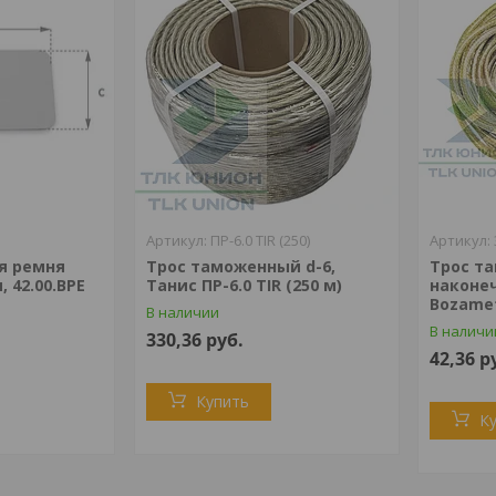
ПР-6.0 TIR (250)
я ремня
Трос таможенный d-6,
Трос та
 42.00.BPE
Танис ПР-6.0 TIR (250 м)
наконеч
Bozamet
В наличии
В наличи
330,36
руб.
42,36
р
Купить
К