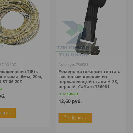
37.06.20Z
736081
моженный (TIR) с
Ремень натяжения тента с
никами, 6мм, 20м,
тисненым крюком из
 37.06.20Z
нержавеющей стали Н-33,
черный, Caffaro 736081
и
В наличии
уб.
12,60
руб.
упить
Купить