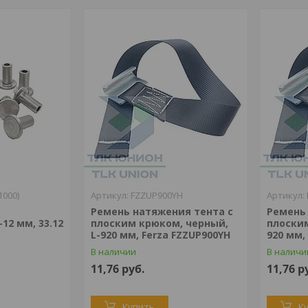
1000)
FZZUP900YH
Ремень натяжения тента с
Ремень
12 мм, 33.12
плоским крюком, черный,
плоским
L-920 мм, Ferza FZZUP900YH
920 мм,
В наличии
В наличи
11,76
руб.
11,76
р
Купить
К