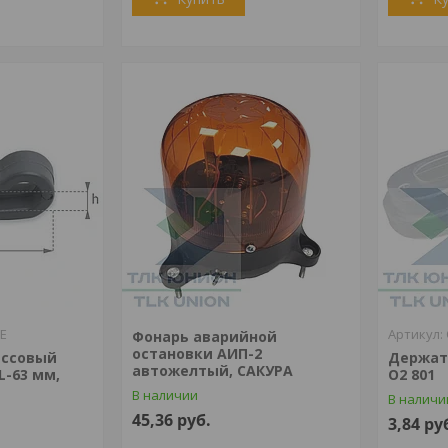
PE
Фонарь аварийной
остановки АИП-2
ассовый
Держат
автожелтый, САКУРА
L-63 мм,
О2 801
В наличии
В наличи
45,36
руб.
3,84
ру