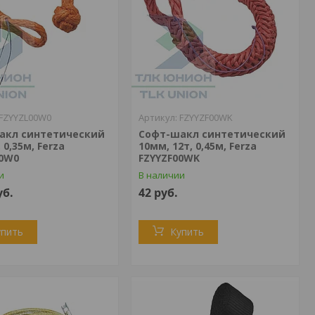
FZYYZL00W0
FZYYZF00WK
акл синтетический
Софт-шакл синтетический
 0,35м, Ferza
10мм, 12т, 0,45м, Ferza
00W0
FZYYZF00WK
и
В наличии
уб.
42
руб.
упить
Купить