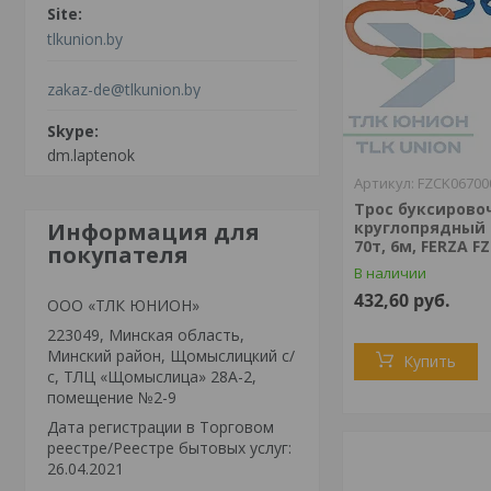
tlkunion.by
zakaz-de@tlkunion.by
dm.laptenok
FZCK06700
Трос буксирово
Информация для
круглопрядный 
70т, 6м, FERZA F
покупателя
В наличии
432,60
руб.
ООО «ТЛК ЮНИОН»
223049, Минская область,
Минский район, Щомыслицкий с/
Купить
с, ТЛЦ «Щомыслица» 28А-2,
помещение №2-9
Дата регистрации в Торговом
реестре/Реестре бытовых услуг:
26.04.2021