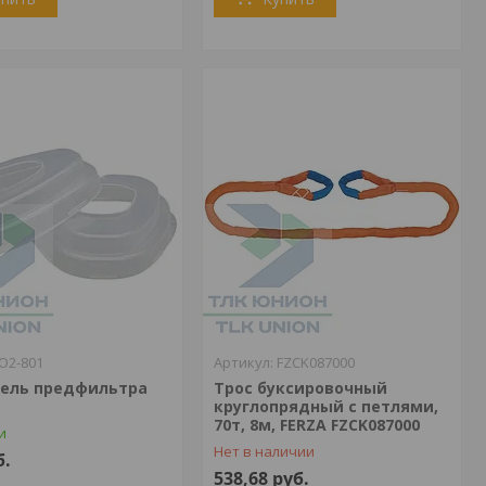
О2-801
FZCK087000
ель предфильтра
Трос буксировочный
круглопрядный с петлями,
70т, 8м, FERZA FZCK087000
и
Нет в наличии
б.
538,68
руб.