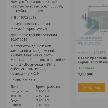
Номер в Торговом реестре/
Реестре бытовых услуг: 508388,
Республика Беларусь
УНП: 193280319
Регистрационный орган:
Минский горисполком
Дата регистрации компании:
10.07.2019
Местонахождение книги
замечаний и предложений:
42.00.BPE
223049, Минская область,
Пятак креплени
Минский район, Щомыслицкий с/
серый 100х70 мм,
с, ТЛЦ «Щомыслица» 28А-2,
В наличии
район аг.Щомыслица,
помещение №2-9
1,80
руб.
Режим работы:
День
Время работы
Купить
Понедельник
09:00-18:00
Вторник
09:00-18:00
Среда
09:00-18:00
Четверг
09:00-18:00