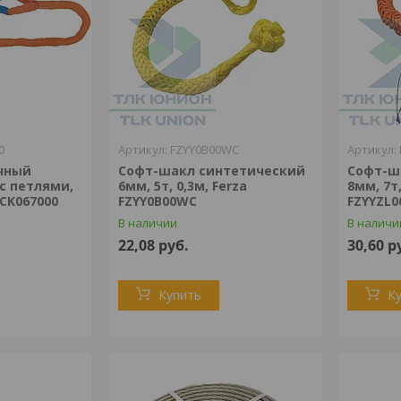
0
FZYY0B00WC
чный
Софт-шакл синтетический
Софт-ш
с петлями,
6мм, 5т, 0,3м, Ferza
8мм, 7т,
ZCK067000
FZYY0B00WC
FZYYZL
В наличии
В наличи
22,08
руб.
30,60
р
Купить
К