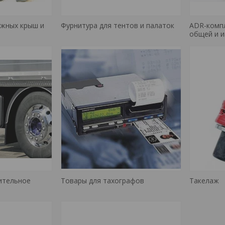
ижных крыш и
Фурнитура для тентов и палаток
ADR-компл
общей и 
ительное
Товары для тахографов
Такелаж