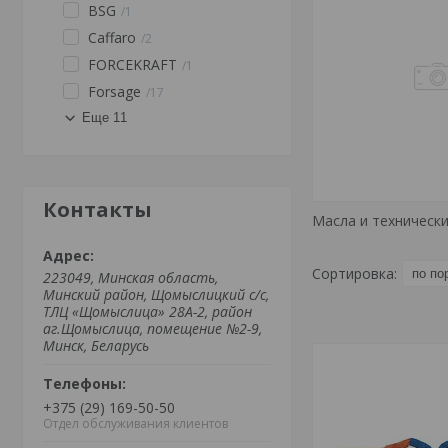
BSG
1
Caffaro
2
FORCEKRAFT
1
Forsage
17
Еще 11
Контакты
Масла и техническ
223049, Минская область,
Минский район, Щомыслицкий с/с,
ТЛЦ «Щомыслица» 28А-2, район
аг.Щомыслица, помещение №2-9,
Минск, Беларусь
+375 (29) 169-50-50
Отдел обслуживания клиентов