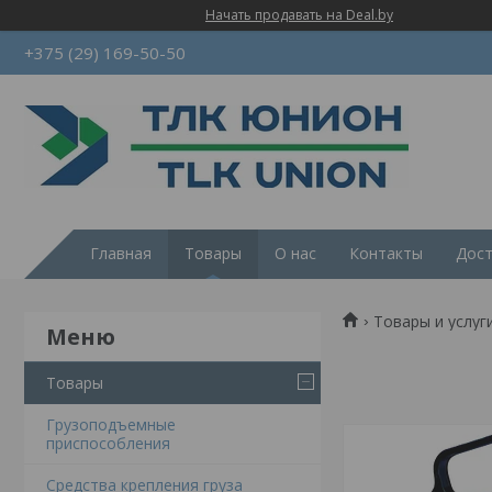
Начать продавать на Deal.by
+375 (29) 169-50-50
Главная
Товары
О нас
Контакты
Дост
Товары и услуг
Товары
Грузоподъемные
приспособления
Средства крепления груза