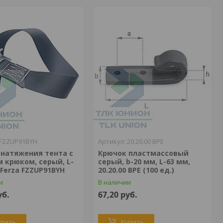
FZZUP91BYH
20.20.00 BPE
 натяжения тента с
Крючок пластмассовый
 крюком, серый, L-
серый, b-20 мм, L-63 мм,
 Ferza FZZUP91BYH
20.20.00 BPE (100 ед.)
и
В наличии
уб.
67,20
руб.
упить
Купить