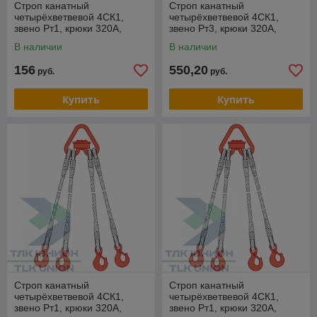
Строп канатный
Строп канатный
четырёхветвевой 4СК1,
четырёхветвевой 4СК1,
звено Рт1, крюки 320А,
звено Рт3, крюки 320А,
опрессовка, 1,25т, 1м,
опрессовка, 6,3т, 4м,
В наличии
В наличии
РОМЕК
РОМЕК
156
550,20
руб.
руб.
Купить
Купить
Строп канатный
Строп канатный
четырёхветвевой 4СК1,
четырёхветвевой 4СК1,
звено Рт1, крюки 320А,
звено Рт1, крюки 320А,