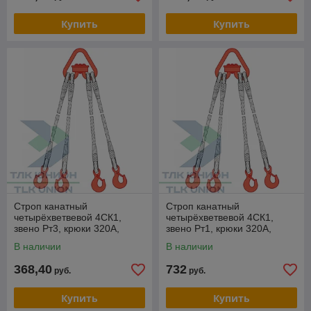
Купить
Купить
Строп канатный
Строп канатный
четырёхветвевой 4СК1,
четырёхветвевой 4СК1,
звено Рт3, крюки 320А,
звено Рт1, крюки 320А,
опрессовка, 6,3т, 1м,
опрессовка, 6,3т, 7м,
В наличии
В наличии
РОМЕК
РОМЕК
368,40
732
руб.
руб.
Купить
Купить