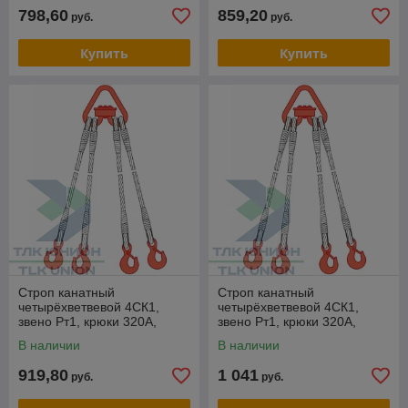
798,60
859,20
руб.
руб.
Купить
Купить
Строп канатный
Строп канатный
четырёхветвевой 4СК1,
четырёхветвевой 4СК1,
звено Рт1, крюки 320А,
звено Рт1, крюки 320А,
опрессовка, 6,3т, 10м,
опрессовка, 6,3т, 12м,
В наличии
В наличии
РОМЕК
РОМЕК
919,80
1 041
руб.
руб.