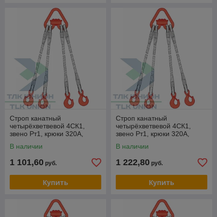
Строп канатный
Строп канатный
четырёхветвевой 4СК1,
четырёхветвевой 4СК1,
звено Рт1, крюки 320А,
звено Рт1, крюки 320А,
опрессовка, 6,3т, 13м,
опрессовка, 6,3т, 15м,
В наличии
В наличии
РОМЕК
РОМЕК
1 101,60
1 222,80
руб.
руб.
Купить
Купить