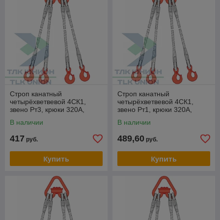
Строп канатный
Строп канатный
четырёхветвевой 4СК1,
четырёхветвевой 4СК1,
звено Рт3, крюки 320А,
звено Рт1, крюки 320А,
опрессовка, 6,3т, 1,8м,
опрессовка, 6,3т, 3м,
В наличии
В наличии
РОМЕК
РОМЕК
417
489,60
руб.
руб.
Купить
Купить