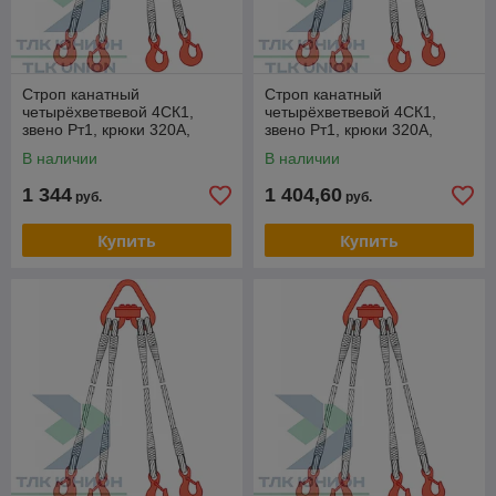
Строп канатный
Строп канатный
четырёхветвевой 4СК1,
четырёхветвевой 4СК1,
звено Рт1, крюки 320А,
звено Рт1, крюки 320А,
опрессовка, 6,3т, 17м,
опрессовка, 6,3т, 18м,
В наличии
В наличии
РОМЕК
РОМЕК
1 344
1 404,60
руб.
руб.
Купить
Купить