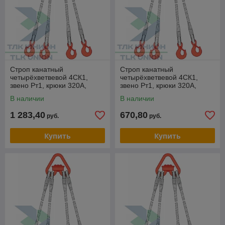
Строп канатный
Строп канатный
четырёхветвевой 4СК1,
четырёхветвевой 4СК1,
звено Рт1, крюки 320А,
звено Рт1, крюки 320А,
опрессовка, 6,3т, 16м,
опрессовка, 6,3т, 6м,
В наличии
В наличии
РОМЕК
РОМЕК
1 283,40
670,80
руб.
руб.
Купить
Купить