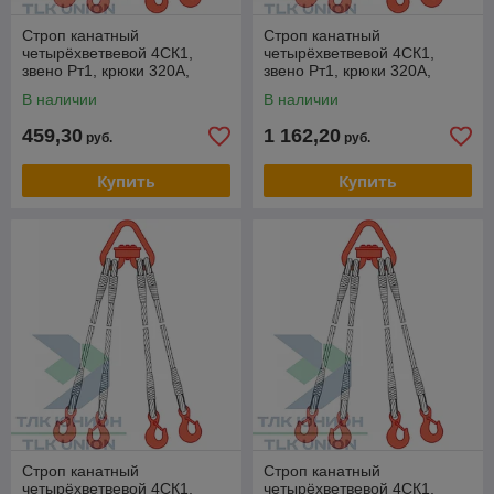
Строп канатный
Строп канатный
четырёхветвевой 4СК1,
четырёхветвевой 4СК1,
звено Рт1, крюки 320А,
звено Рт1, крюки 320А,
опрессовка, 6,3т, 2,5м,
опрессовка, 6,3т, 14м,
В наличии
В наличии
РОМЕК
РОМЕК
459,30
1 162,20
руб.
руб.
Купить
Купить
Строп канатный
Строп канатный
четырёхветвевой 4СК1,
четырёхветвевой 4СК1,