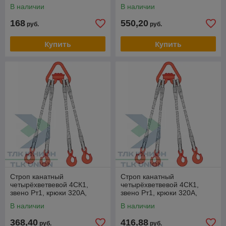
опрессовка, 1т, 1,5м,
опрессовка, 6,3т, 4м,
В наличии
В наличии
РОМЕК
РОМЕК
168
550,20
руб.
руб.
Купить
Купить
Строп канатный
Строп канатный
четырёхветвевой 4СК1,
четырёхветвевой 4СК1,
звено Рт1, крюки 320А,
звено Рт1, крюки 320А,
опрессовка, 6,3т, 1м,
опрессовка, 6,3т, 1,8м,
В наличии
В наличии
РОМЕК
РОМЕК
368,40
416,88
руб.
руб.